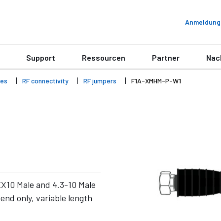
Anmeldung
Support
Ressourcen
Partner
Nac
ies
RF connectivity
RF jumpers
F1A-XMHM-P-W1
X10 Male and 4.3-10 Male
nd only, variable length