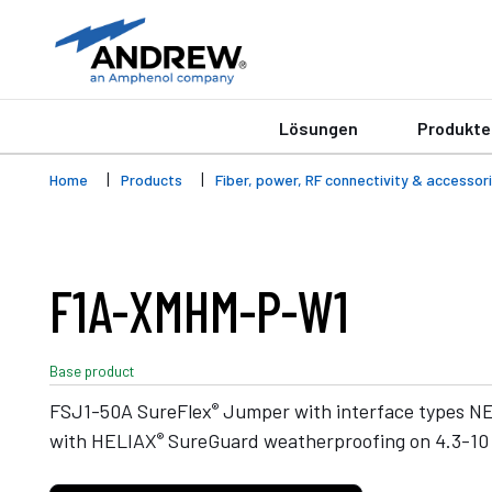
Lösungen
Produkte
Home
Products
Fiber, power, RF connectivity & accessor
F1A-XMHM-P-W1
Base product
®
FSJ1-50A SureFlex
Jumper with interface types NE
®
with HELIAX
SureGuard weatherproofing on 4.3-10 e