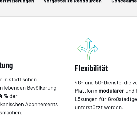
ertifizierungen
Vorgestellte Ressourcen
Concealme
tung
Flexibilität
r in städtischen
4G- und 5G-Dienste, die v
n lebenden Bevölkerung
Plattform
modularer
und
4 %
der
Lösungen für Großstadtge
ikanischen Abonnements
unterstützt werden.
usmachen.