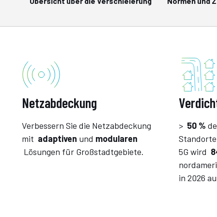
Übersicht über die Verschleierung
Normen und Z
Netzabdeckung
Verdich
Verbessern Sie die Netzabdeckung
>
50 %
de
mit
adaptiven
und
modularen
Standorte
Lösungen für Großstadtgebiete.
5G wird
8
nordamer
in 2026 a