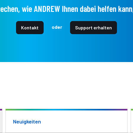
echen, wie ANDREW Ihnen dabei helfen kann,
oder
Kontakt
Support erhalten
Neuigkeiten