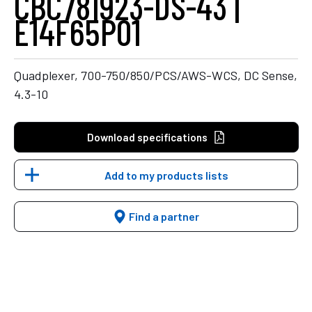
CBC781923-DS-43 |
E14F65P01
Quadplexer, 700-750/850/PCS/AWS-WCS, DC Sense,
4.3-10
Download specifications
Add to my products lists
Find a partner