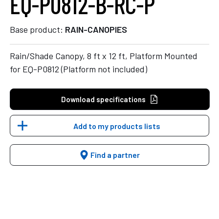
EQ-P0812-B-RC-P
Base product:
RAIN-CANOPIES
Rain/Shade Canopy, 8 ft x 12 ft, Platform Mounted
for EQ-P0812 (Platform not included)
Download specifications
Add to my products lists
Find a partner