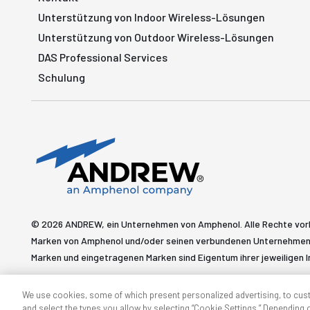
Unterstützung von Indoor Wireless-Lösungen
Unterstützung von Outdoor Wireless-Lösungen
DAS Professional Services
Schulung
© 2026 ANDREW, ein Unternehmen von Amphenol. Alle Rechte vo
Marken von Amphenol und/oder seinen verbundenen Unternehmen 
Marken und eingetragenen Marken sind Eigentum ihrer jeweiligen I
We use cookies, some of which present personalized advertising, to cus
and select the types you allow by selecting “Cookie Settings.” Depending on