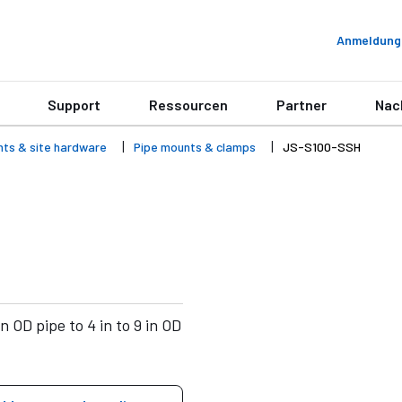
Anmeldung
Support
Ressourcen
Partner
Nac
nts & site hardware
Pipe mounts & clamps
JS-S100-SSH
 OD pipe to 4 in to 9 in OD