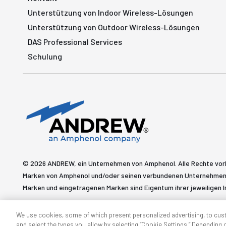
Unterstützung von Indoor Wireless-Lösungen
Unterstützung von Outdoor Wireless-Lösungen
DAS Professional Services
Schulung
© 2026 ANDREW, ein Unternehmen von Amphenol. Alle Rechte vo
Marken von Amphenol und/oder seinen verbundenen Unternehmen 
Marken und eingetragenen Marken sind Eigentum ihrer jeweiligen I
We use cookies, some of which present personalized advertising, to cus
and select the types you allow by selecting “Cookie Settings.” Depending on