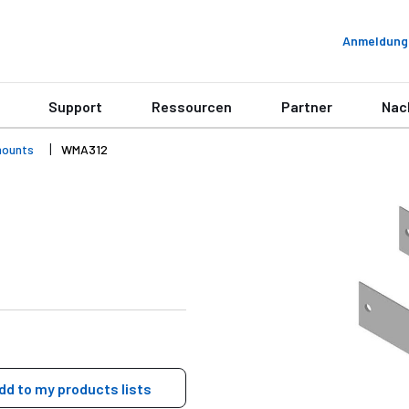
Anmeldung
Support
Ressourcen
Partner
Nac
mounts
WMA312
dd to my products lists